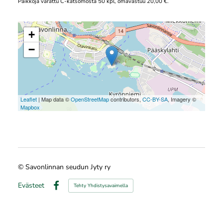
Paikkoja varattu C-katsomosta 50 kpl, omavastuu 20,00 €.
+
−
Leaflet
| Map data ©
OpenStreetMap
contributors,
CC-BY-SA
, Imagery ©
Mapbox
©
Savonlinnan seudun Jyty ry
Evästeet
Tehty Yhdistysavaimella
Facebook