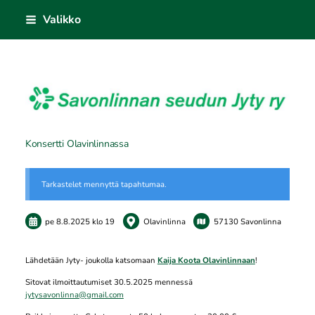
Siirry
Valikko
sivun
sisältöön
Savonlinnan seudun Jyty ry
Konsertti Olavinlinnassa
Tarkastelet mennyttä tapahtumaa.
pe 8.8.2025
klo 19
Olavinlinna
57130 Savonlinna
Lähdetään Jyty- joukolla katsomaan
Kaija Koota Olavinlinnaan
!
Sitovat ilmoittautumiset 30.5.2025 mennessä
jytysavonlinna@gmail.com